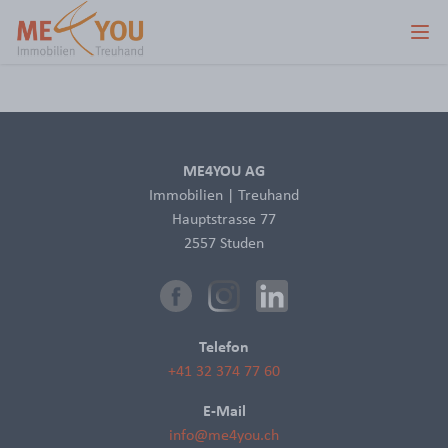
ME4YOU AG
Immobilien | Treuhand
Hauptstrasse 77
2557 Studen
Facebook
Instagram
LinkedIn
Telefon
+41 32 374 77 60
E-Mail
info@me4you.ch