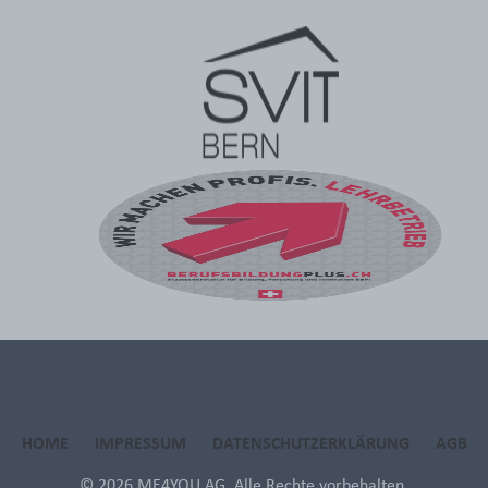
HOME
IMPRESSUM
DATENSCHUTZERKLÄRUNG
AGB
© 2026 ME4YOU AG. Alle Rechte vorbehalten.